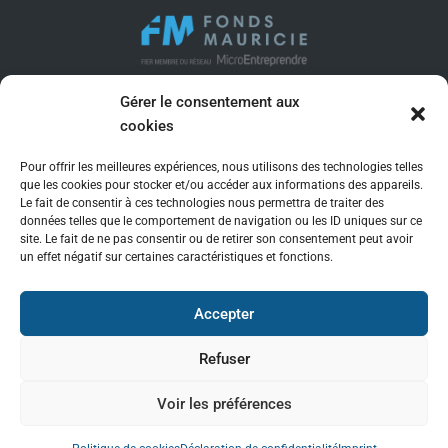
Gérer le consentement aux
SIÈGE SOCIAL
cookies
109 rue Brunelle
Trois-Rivières (QC) G8T 6A3
Pour offrir les meilleures expériences, nous utilisons des technologies telles
819 371-9050
que les cookies pour stocker et/ou accéder aux informations des appareils.
Le fait de consentir à ces technologies nous permettra de traiter des
jenevieve.forcier@fondsmauricie.com
données telles que le comportement de navigation ou les ID uniques sur ce
site. Le fait de ne pas consentir ou de retirer son consentement peut avoir
un effet négatif sur certaines caractéristiques et fonctions.
SUIVEZ-NOUS
Accepter
Refuser
Politique de confidentialité
Voir les préférences
© Fonds Mauricie 2023.
Site conçu par Conception WebMédia.​